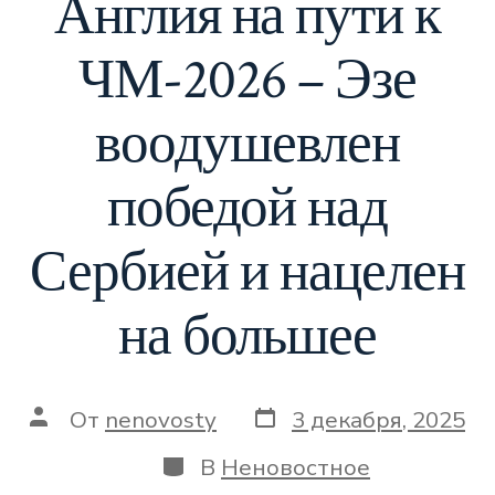
Англия на пути к
ЧМ-2026 – Эзе
воодушевлен
победой над
Сербией и нацелен
на большее
Дата
Автор
От
nenovosty
3 декабря, 2025
записи
записи
Категории
В
Неновостное